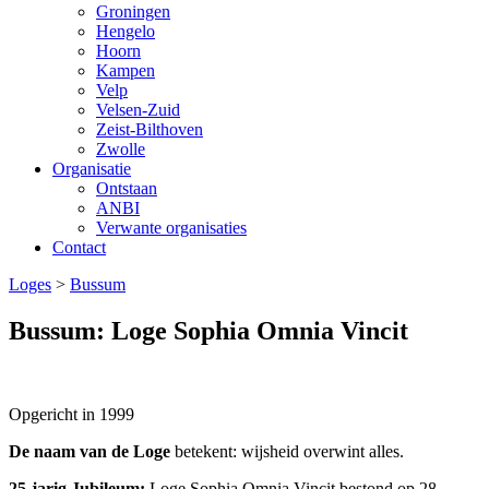
Groningen
Hengelo
Hoorn
Kampen
Velp
Velsen-Zuid
Zeist-Bilthoven
Zwolle
Organisatie
Ontstaan
ANBI
Verwante organisaties
Contact
Loges
>
Bussum
Bussum: Loge Sophia Omnia Vincit
Opgericht in 1999
De naam van de Loge
betekent: wijsheid overwint alles.
25-jarig Jubileum:
Loge Sophia Omnia Vincit bestond op 28