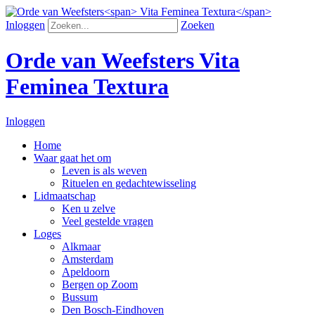
Inloggen
Zoeken
Orde van Weefsters
Vita
Feminea Textura
Inloggen
Home
Waar gaat het om
Leven is als weven
Rituelen en gedachtewisseling
Lidmaatschap
Ken u zelve
Veel gestelde vragen
Loges
Alkmaar
Amsterdam
Apeldoorn
Bergen op Zoom
Bussum
Den Bosch-Eindhoven