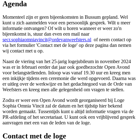
Agenda
Momenteel zijn er geen bijeenkomsten in Bussum gepland. Wel
kunt u zich aanmelden voor een persoonlijk gesprek. Wilt u meer
informatie ontvangen? Of wilt u horen wanneer er weer zo'n
bijeenkomst is, stuur dan even een mail naar
secr.sophiaomniavincit@ordevanweefsters.nl
of neem contact op
via het formulier 'Contact met de loge' op deze pagina dan nemen
wij contact met u op.
Naast de viering van het 25-jarig logejubileum in november 2024
was er in februari eerder dat jaar ook goedbezochte Open Avond
voor belangstellenden. Inloop was vanaf 19.30 uur en kreeg men
een inkijkje tijdens een ceremonie die werd opgevoerd. Daarna was
er uitleg over de werkwijze en het gedachtegoed van de Orde van
Weefsters en kreeg men alle gelegenheid om vragen te stellen.
Zodra er weer een Open Avond wordt georganiseerd bij Loge
Sophia Omnia Vincit zal de datum en het tijdstip hier bekend
worden gemaakt. Tussentijds kunt u altijd informatie vragen via de
PR-afdeling of het secretariaat. U kunt ook een vrijblijvend gesprek
aanvragen met een van de leden van de loge.
Contact met de loge